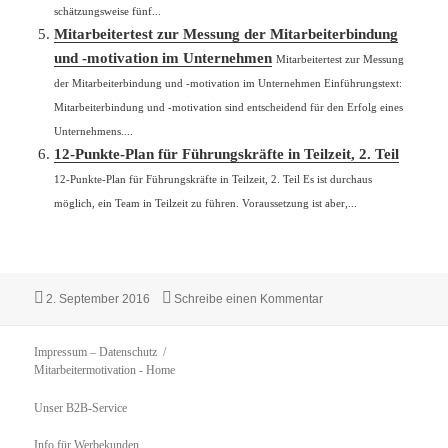
schätzungsweise fünf...
Mitarbeitertest zur Messung der Mitarbeiterbindung
und -motivation im Unternehmen
Mitarbeitertest zur Messung
der Mitarbeiterbindung und -motivation im Unternehmen Einführungstext:
Mitarbeiterbindung und -motivation sind entscheidend für den Erfolg eines
Unternehmens....
12-Punkte-Plan für Führungskräfte in Teilzeit, 2. Teil
12-Punkte-Plan für Führungskräfte in Teilzeit, 2. Teil Es ist durchaus
möglich, ein Team in Teilzeit zu führen. Voraussetzung ist aber,...
Veröffentlicht
zu Übersicht: Möglich
2. September 2016
Schreibe einen Kommentar
am
Impressum – Datenschutz
Mitarbeitermotivation
- Home
Unser B2B-Service
Info für Werbekunden