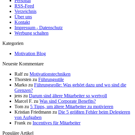
Personal
RSS-Feed
Verzeichnis
Über uns
Kontakt
Impressum - Datenschutz
Werbung schalten
Kategorien
Motivation Blog
Neueste Kommentare
Ralf
zu
Motivationstechniken
Thorsten
zu
Führungsstile
Marko
zu
Führungsrolle: Was gehört dazu und wo sind die
Grenzen?
jens
zu
Darum sind ältere Mitarbeiter so wertvoll
Marcel F.
zu
Was sind Corporate Benefits?
Tom
zu
5 Tipps, um ältere Mitarbeiter zu motivieren
Kristian Friedmann
zu
Die 5 größten Fehler beim Delegieren
von Aufgaben
Frank
zu
Incentives für Mitarbeiter
Populäre Artikel