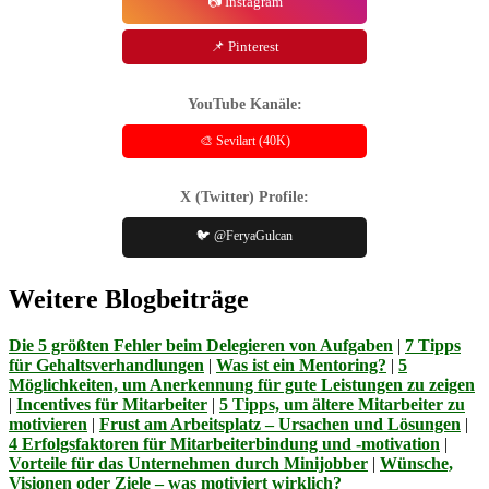
📷 Instagram
📌 Pinterest
YouTube Kanäle:
🎨 Sevilart (40K)
X (Twitter) Profile:
🐦 @FeryaGulcan
Weitere Blogbeiträge
Die 5 größten Fehler beim Delegieren von Aufgaben
|
7 Tipps
für Gehaltsverhandlungen
|
Was ist ein Mentoring?
|
5
Möglichkeiten, um Anerkennung für gute Leistungen zu zeigen
|
Incentives für Mitarbeiter
|
5 Tipps, um ältere Mitarbeiter zu
motivieren
|
Frust am Arbeitsplatz – Ursachen und Lösungen
|
4 Erfolgsfaktoren für Mitarbeiterbindung und -motivation
|
Vorteile für das Unternehmen durch Minijobber
|
Wünsche,
Visionen oder Ziele – was motiviert wirklich?