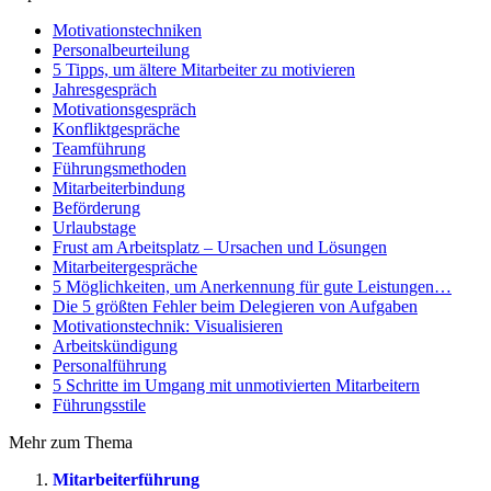
Motivationstechniken
Personalbeurteilung
5 Tipps, um ältere Mitarbeiter zu motivieren
Jahresgespräch
Motivationsgespräch
Konfliktgespräche
Teamführung
Führungsmethoden
Mitarbeiterbindung
Beförderung
Urlaubstage
Frust am Arbeitsplatz – Ursachen und Lösungen
Mitarbeitergespräche
5 Möglichkeiten, um Anerkennung für gute Leistungen…
Die 5 größten Fehler beim Delegieren von Aufgaben
Motivationstechnik: Visualisieren
Arbeitskündigung
Personalführung
5 Schritte im Umgang mit unmotivierten Mitarbeitern
Führungsstile
Mehr zum Thema
Mitarbeiterführung